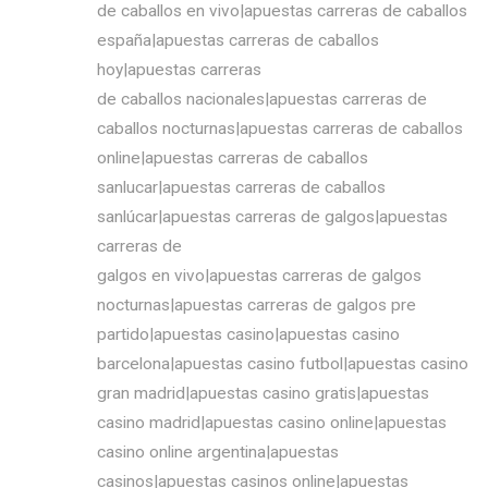
de caballos en vivo|apuestas carreras de caballos
españa|apuestas carreras de caballos
hoy|apuestas carreras
de caballos nacionales|apuestas carreras de
caballos nocturnas|apuestas carreras de caballos
online|apuestas carreras de caballos
sanlucar|apuestas carreras de caballos
sanlúcar|apuestas carreras de galgos|apuestas
carreras de
galgos en vivo|apuestas carreras de galgos
nocturnas|apuestas carreras de galgos pre
partido|apuestas casino|apuestas casino
barcelona|apuestas casino futbol|apuestas casino
gran madrid|apuestas casino gratis|apuestas
casino madrid|apuestas casino online|apuestas
casino online argentina|apuestas
casinos|apuestas casinos online|apuestas