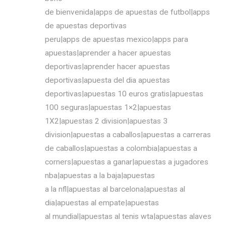
de bienvenida|apps de apuestas de futbol|apps
de apuestas deportivas
peru|apps de apuestas mexico|apps para
apuestas|aprender a hacer apuestas
deportivas|aprender hacer apuestas
deportivas|apuesta del dia apuestas
deportivas|apuestas 10 euros gratis|apuestas
100 seguras|apuestas 1×2|apuestas
1X2|apuestas 2 division|apuestas 3
division|apuestas a caballos|apuestas a carreras
de caballos|apuestas a colombia|apuestas a
corners|apuestas a ganar|apuestas a jugadores
nba|apuestas a la baja|apuestas
a la nfl|apuestas al barcelona|apuestas al
dia|apuestas al empate|apuestas
al mundial|apuestas al tenis wta|apuestas alaves