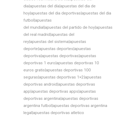
dia|apuestas del día|apuestas del dia de
hoy|apuestas del dia deportivas|apuestas del dia
futbol|apuestas
del mundial|apuestas del partido de hoy|apuestas
del real madrid|apuestas del
rey|apuestas del sistema|apuestas
deporte|apuestas deportes|apuestas
deportiva|apuestas deportivas|apuestas
deportivas 1 euro|apuestas deportivas 10
euros gratis|apuestas deportivas 100
seguras|apuestas deportivas 1×2|apuestas
deportivas android|apuestas deportivas
app|apuestas deportivas apps|apuestas
deportivas argentina|apuestas deportivas
argentina futbol|apuestas deportivas argentina
legal|apuestas deportivas atletico