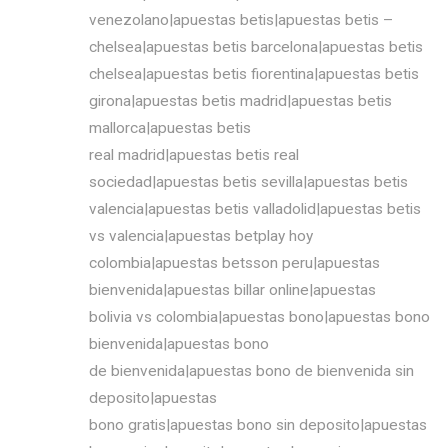
venezolano|apuestas betis|apuestas betis –
chelsea|apuestas betis barcelona|apuestas betis
chelsea|apuestas betis fiorentina|apuestas betis
girona|apuestas betis madrid|apuestas betis
mallorca|apuestas betis
real madrid|apuestas betis real
sociedad|apuestas betis sevilla|apuestas betis
valencia|apuestas betis valladolid|apuestas betis
vs valencia|apuestas betplay hoy
colombia|apuestas betsson peru|apuestas
bienvenida|apuestas billar online|apuestas
bolivia vs colombia|apuestas bono|apuestas bono
bienvenida|apuestas bono
de bienvenida|apuestas bono de bienvenida sin
deposito|apuestas
bono gratis|apuestas bono sin deposito|apuestas