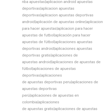
nba apuestas|aplicacion android apuestas
deportivas|aplicacion apuestas
deportivas|aplicacion apuestas deportivas
android|aplicación de apuestas online|aplicacion
para hacer apuestas|aplicacion para hacer
apuestas de futbol|aplicación para hacer
apuestas de fútbol|aplicaciones apuestas
deportivas android|aplicaciones apuestas
deportivas gratis|aplicaciones de
apuestas android|aplicaciones de apuestas de
fútbol|aplicaciones de apuestas
deportivas|aplicaciones
de apuestas deportivas peru|aplicaciones de
apuestas deportivas
perú|aplicaciones de apuestas en
colombia|aplicaciones
de apuestas gratis|aplicaciones de apuestas