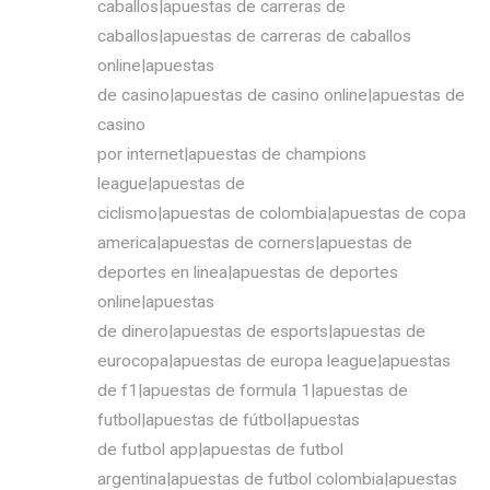
caballos|apuestas de carreras de
caballos|apuestas de carreras de caballos
online|apuestas
de casino|apuestas de casino online|apuestas de
casino
por internet|apuestas de champions
league|apuestas de
ciclismo|apuestas de colombia|apuestas de copa
america|apuestas de corners|apuestas de
deportes en linea|apuestas de deportes
online|apuestas
de dinero|apuestas de esports|apuestas de
eurocopa|apuestas de europa league|apuestas
de f1|apuestas de formula 1|apuestas de
futbol|apuestas de fútbol|apuestas
de futbol app|apuestas de futbol
argentina|apuestas de futbol colombia|apuestas