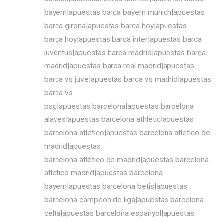
bayern|apuestas barca bayern munich|apuestas
barca girona|apuestas barca hoy|apuestas
barça hoy|apuestas barca inter|apuestas barca
juventus|apuestas barca madrid|apuestas barça
madrid|apuestas barca real madrid|apuestas
barca vs juve|apuestas barca vs madrid|apuestas
barca vs
psg|apuestas barcelona|apuestas barcelona
alaves|apuestas barcelona athletic|apuestas
barcelona atletico|apuestas barcelona atletico de
madrid|apuestas
barcelona atlético de madrid|apuestas barcelona
atletico madrid|apuestas barcelona
bayern|apuestas barcelona betis|apuestas
barcelona campeon de liga|apuestas barcelona
celta|apuestas barcelona espanyol|apuestas