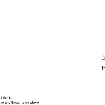
R
f this is
have any thoughts on where