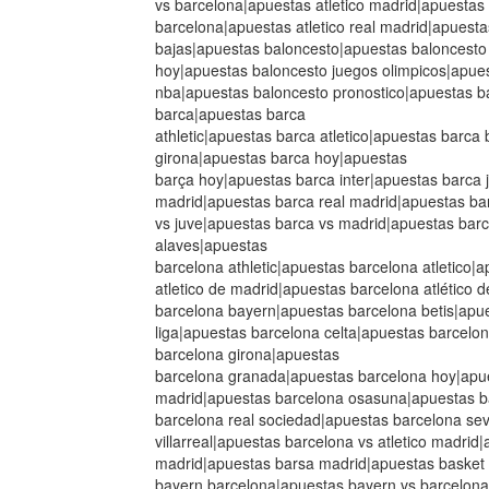
vs barcelona|apuestas atletico madrid|apuestas 
barcelona|apuestas atletico real madrid|apuesta
bajas|apuestas baloncesto|apuestas baloncesto
hoy|apuestas baloncesto juegos olimpicos|apue
nba|apuestas baloncesto pronostico|apuestas b
barca|apuestas barca
athletic|apuestas barca atletico|apuestas barc
girona|apuestas barca hoy|apuestas
barça hoy|apuestas barca inter|apuestas barca
madrid|apuestas barca real madrid|apuestas ba
vs juve|apuestas barca vs madrid|apuestas bar
alaves|apuestas
barcelona athletic|apuestas barcelona atletico|
atletico de madrid|apuestas barcelona atlético 
barcelona bayern|apuestas barcelona betis|ap
liga|apuestas barcelona celta|apuestas barcel
barcelona girona|apuestas
barcelona granada|apuestas barcelona hoy|apue
madrid|apuestas barcelona osasuna|apuestas b
barcelona real sociedad|apuestas barcelona sev
villarreal|apuestas barcelona vs atletico madri
madrid|apuestas barsa madrid|apuestas basket
bayern barcelona|apuestas bayern vs barcelona