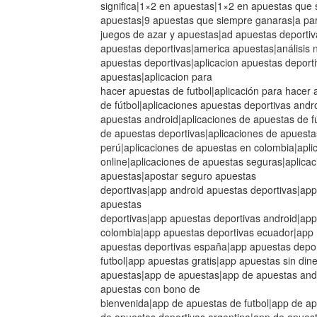
significa|1×2 en apuestas|1×2 en apuestas que s
apuestas|9 apuestas que siempre ganaras|a part
juegos de azar y apuestas|ad apuestas deportiv
apuestas deportivas|america apuestas|análisis 
apuestas deportivas|aplicacion apuestas deporti
apuestas|aplicacion para
hacer apuestas de futbol|aplicación para hacer
de fútbol|aplicaciones apuestas deportivas andr
apuestas android|aplicaciones de apuestas de fú
de apuestas deportivas|aplicaciones de apuesta
perú|aplicaciones de apuestas en colombia|apli
online|aplicaciones de apuestas seguras|aplicac
apuestas|apostar seguro apuestas
deportivas|app android apuestas deportivas|ap
apuestas
deportivas|app apuestas deportivas android|app
colombia|app apuestas deportivas ecuador|app
apuestas deportivas españa|app apuestas depor
futbol|app apuestas gratis|app apuestas sin di
apuestas|app de apuestas|app de apuestas and
apuestas con bono de
bienvenida|app de apuestas de futbol|app de ap