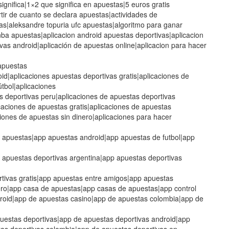
ignifica|1×2 que significa en apuestas|5 euros gratis
ir de cuanto se declara apuestas|actividades de
as|aleksandre topuria ufc apuestas|algoritmo para ganar
nba apuestas|aplicacion android apuestas deportivas|aplicacion
vas android|aplicación de apuestas online|aplicacion para hacer
 apuestas
oid|aplicaciones apuestas deportivas gratis|aplicaciones de
tbol|aplicaciones
s deportivas peru|aplicaciones de apuestas deportivas
caciones de apuestas gratis|aplicaciones de apuestas
iones de apuestas sin dinero|aplicaciones para hacer
p apuestas|app apuestas android|app apuestas de futbol|app
 apuestas deportivas argentina|app apuestas deportivas
tivas gratis|app apuestas entre amigos|app apuestas
nero|app casa de apuestas|app casas de apuestas|app control
roid|app de apuestas casino|app de apuestas colombia|app de
uestas deportivas|app de apuestas deportivas android|app