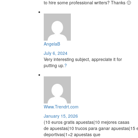
to hire some professional writers? Thanks 🙂
AngelaB
July 6, 2024
Very interesting subject, appreciate it for
putting up.
?
Www.Trendrt.com
January 15, 2026
(10 euros gratis apuestas|10 mejores casas
de apuestas|10 trucos para ganar apuestas|15 
deportivas|1×2 apuestas que