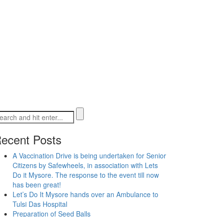
ecent Posts
A Vaccination Drive is being undertaken for Senior
Citizens by Safewheels, in association with Lets
Do it Mysore. The response to the event till now
has been great!
Let’s Do It Mysore hands over an Ambulance to
Tulsi Das Hospital
Preparation of Seed Balls