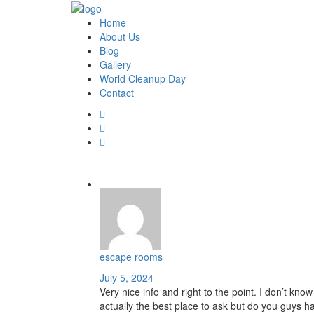
Home
About Us
Blog
Gallery
World Cleanup Day
Contact
escape rooms
July 5, 2024
Very nice info and right to the point. I don’t know i
actually the best place to ask but do you guys 