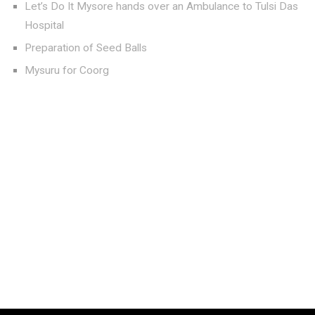
Let’s Do It Mysore hands over an Ambulance to Tulsi Das
Hospital
Preparation of Seed Balls
Mysuru for Coorg